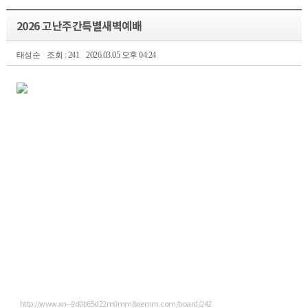
2026 고난주간특별새벽예배
태성순
조회 : 241
2026.03.05 오후 04:24
http://www.xn--9d0b65d22m0mm8xiemm.com/board/242