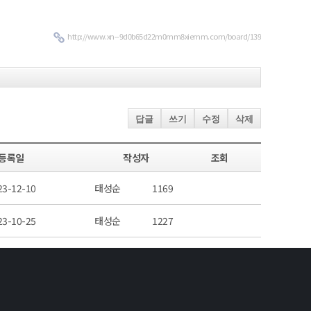
http://www.xn--9d0b65d22m0mm8xiemm.com/board/139
답글
쓰기
수정
삭제
등록일
작성자
조회
23-12-10
태성순
1169
23-10-25
태성순
1227