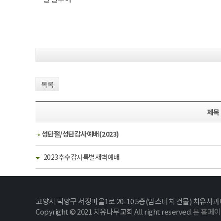
목록
제목
성탄절/성탄감사예배(2023)
2023추수감사특별새벽예배
고양시 덕양구 서정마을1로 20-10 5층(맘스터치 건물) 치유사과나무교회
Copyright © 2021 치유나무교회 All right reserved.
본 홈페