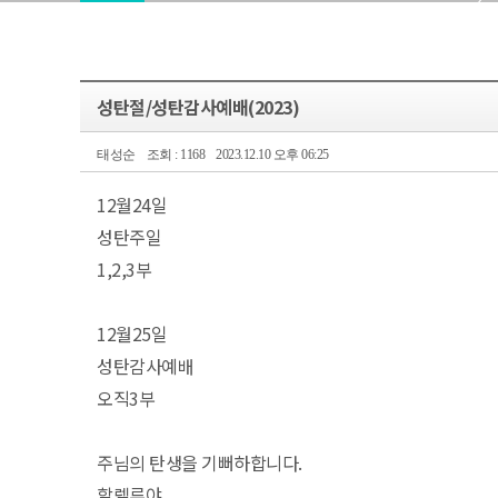
성탄절/성탄감사예배(2023)
태성순
조회 : 1168
2023.12.10 오후 06:25
12월24일
성탄주일
1,2,3부
12월25일
성탄감사예배
오직3부
주님의 탄생을 기뻐하합니다.
할렐루야