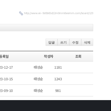
http://www.xn--9d0b65d22m0mm8xiemm.com/board/129
답글
쓰기
수정
삭제
등록일
작성자
조회
23-12-17
태성순
1181
23-10-15
태성순
1243
23-09-10
태성순
981