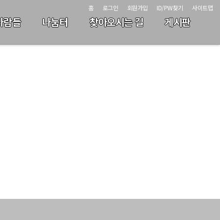
홈
로그인
회원가입
ID/PW찾기
사이트맵
사람들
나눔터
찾아오시는 길
게시판