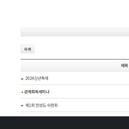
목록
제목
2024신년특새
관계회복세미나
제1회 전성도 수련회