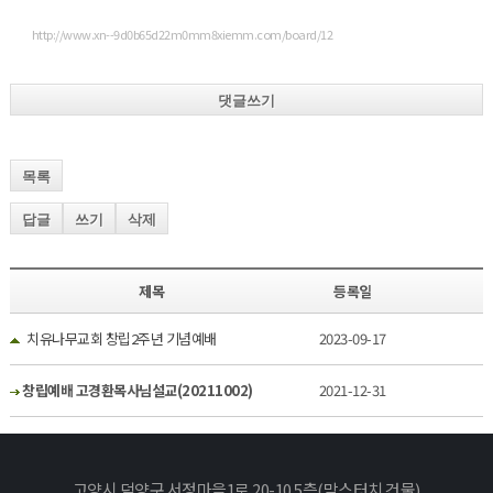
http://www.xn--9d0b65d22m0mm8xiemm.com/board/12
댓글쓰기
목록
답글
쓰기
삭제
제목
등록일
치유나무교회 창립2주년 기념예배
2023-09-17
창립예배 고경환목사님설교(20211002)
2021-12-31
고양시 덕양구 서정마을1로 20-10 5층(맘스터치 건물)