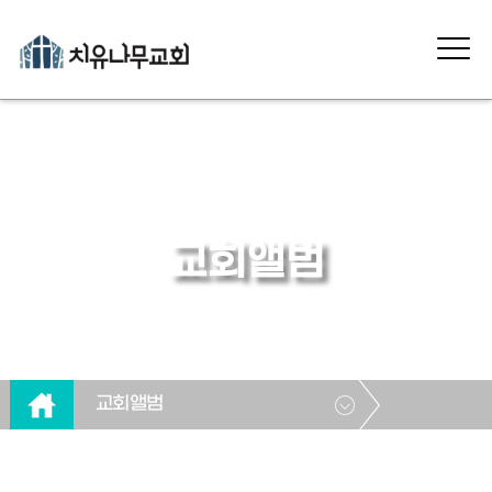
교회앨범
교회앨범