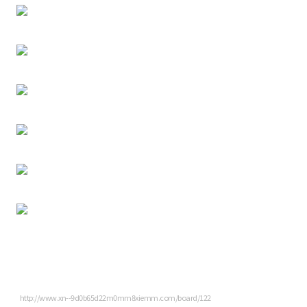
http://www.xn--9d0b65d22m0mm8xiemm.com/board/122